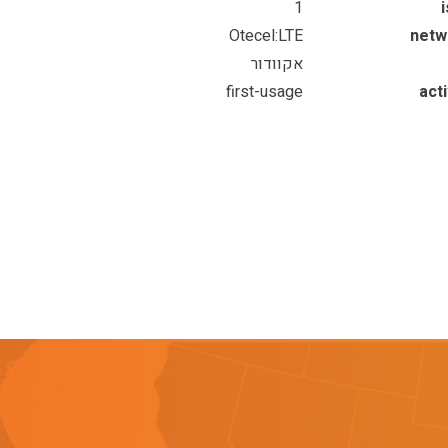
1
Otecel:LTE
netw
אקוודור
first-usage
act