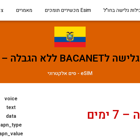
ילות גלישה בחו"ל
Esim מכשירים תומכים
מאמרים
צו
BA ללא הגבלה – 7 ימים
eSIM - סים אלקטרוני
voice
text
data
apn_type
apn_value