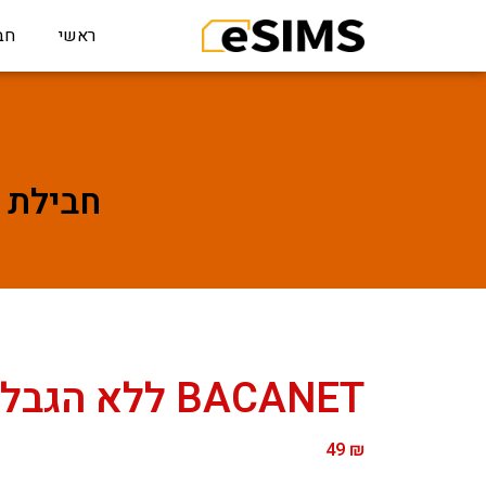
ראשי
חב
חבילת גלישה לCANET
BACANET ללא הגבלה – 7 ימים
49
₪