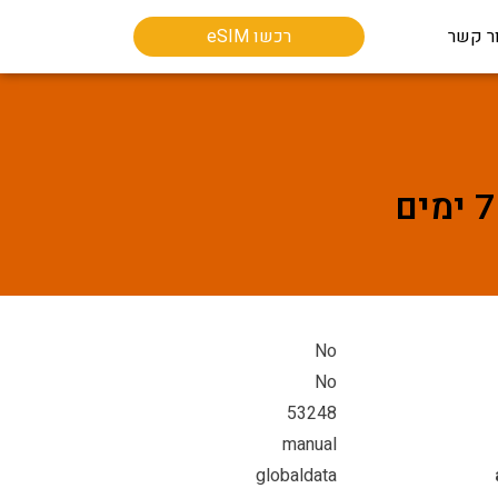
ר קשר
רכשו eSIM
No
No
53248
manual
globaldata