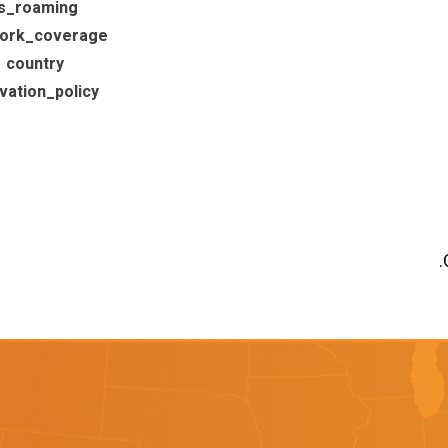
is_roaming
ork_coverage
country
ivation_policy