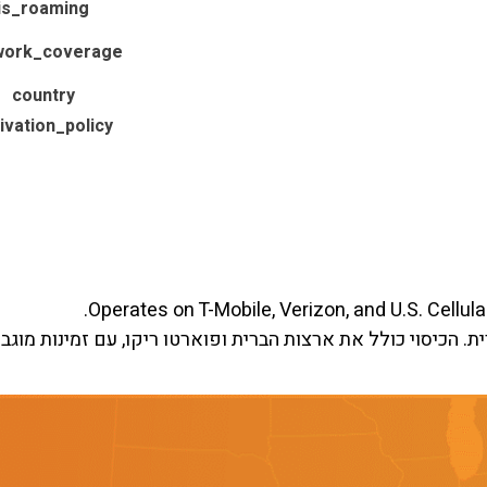
is_roaming
work_coverage
country
ivation_policy
Operates on T-Mobile, Verizon, and U.S. Cellul