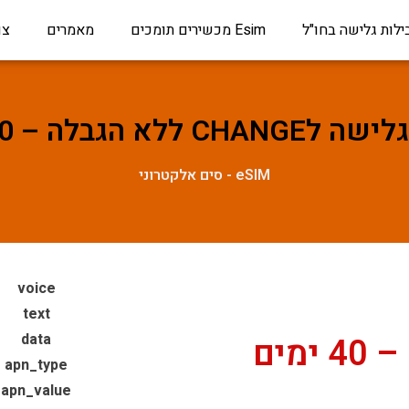
ילות גלישה בחו"ל
Esim מכשירים תומכים
מאמרים
צו
C ללא הגבלה – 40 ימים
eSIM - סים אלקטרוני
voice
text
data
apn_type
apn_value