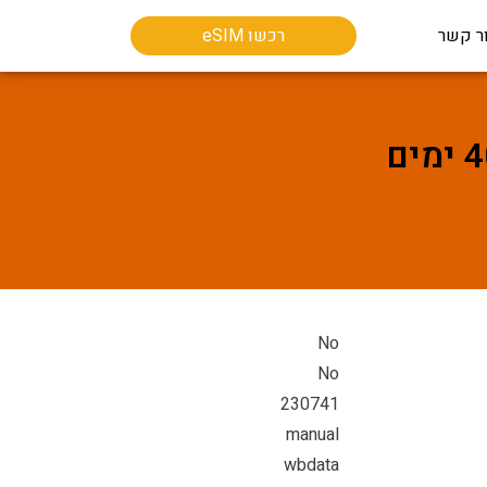
ר קשר
רכשו eSIM
No
No
230741
manual
wbdata