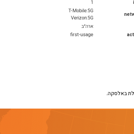
1
T-Mobile:5G
net
Verizon:5G
ארה״ב
first-usage
act