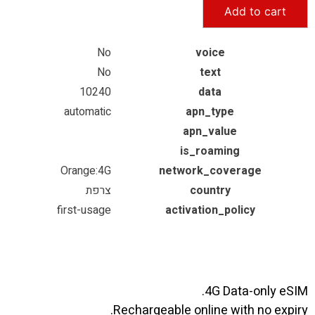
Add to cart
No
voice
No
text
10240
data
automatic
apn_type
apn_value
is_roaming
Orange:4G
network_coverage
country
צרפת
first-usage
activation_policy
4G Data-only eSIM.
Rechargeable online with no expiry.