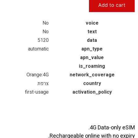
Add to cart
No
voice
No
text
5120
data
automatic
apn_type
apn_value
is_roaming
Orange:4G
network_coverage
country
צרפת
first-usage
activation_policy
4G Data-only eSIM.
Rechargeable online with no expiry.