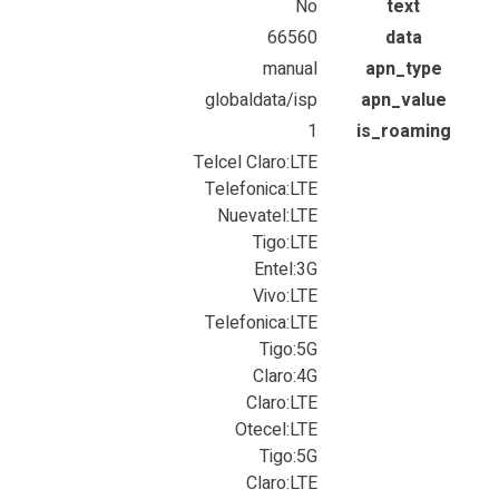
No
text
66560
data
manual
apn_type
globaldata/isp
apn_value
1
is_roaming
Telcel Claro:LTE
Telefonica:LTE
Nuevatel:LTE
Tigo:LTE
Entel:3G
Vivo:LTE
Telefonica:LTE
Tigo:5G
Claro:4G
Claro:LTE
Otecel:LTE
Tigo:5G
Claro:LTE