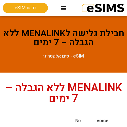
רכשו eSIM
חבילות גלישה בחו"ל
Esim מכשירים תומכים
חבילת גלישה לMENALINK ללא
הגבלה – 7 ימים
eSIM - סים אלקטרוני
MENALINK ללא הגבלה –
7 ימים
No
voice