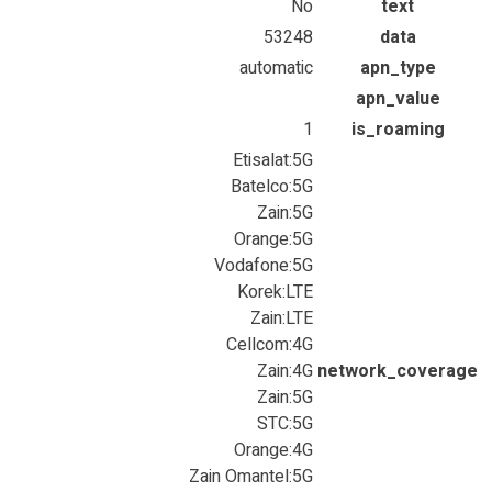
No
text
53248
data
automatic
apn_type
apn_value
1
is_roaming
Etisalat:5G
Batelco:5G
Zain:5G
Orange:5G
Vodafone:5G
Korek:LTE
Zain:LTE
Cellcom:4G
Zain:4G
network_coverage
Zain:5G
STC:5G
Orange:4G
Zain Omantel:5G