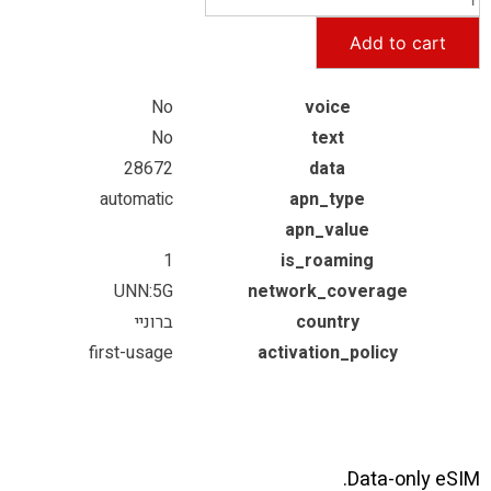
Add to cart
No
voice
No
text
28672
data
automatic
apn_type
apn_value
1
is_roaming
UNN:5G
network_coverage
country
ברוניי
first-usage
activation_policy
Data-only eSIM.