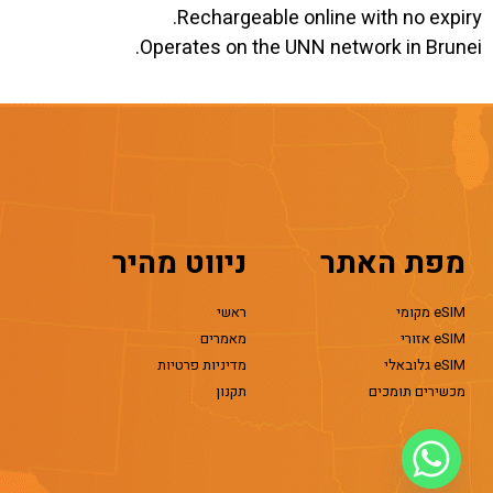
Rechargeable online with no expiry.
Operates on the UNN network in Brunei.
מפת האתר
ניווט מהיר
eSIM מקומי
ראשי
eSIM אזורי
מאמרים
eSIM גלובאלי
מדיניות פרטיות
מכשירים תומכים
תקנון