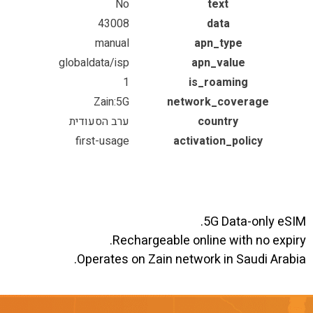
No
text
43008
data
manual
apn_type
globaldata/isp
apn_value
1
is_roaming
Zain:5G
network_coverage
country
ערב הסעודית
first-usage
activation_policy
5G Data-only eSIM.
Rechargeable online with no expiry.
Operates on Zain network in Saudi Arabia.