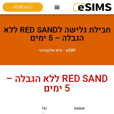
רכשו eSIM
חבילות גלישה בחו"ל
Esim מכשירים תומכים
חבילת גלישה לRED SAND ללא
הגבלה – 5 ימים
eSIM - סים אלקטרוני
RED SAND ללא הגבלה –
5 ימים
No
voice