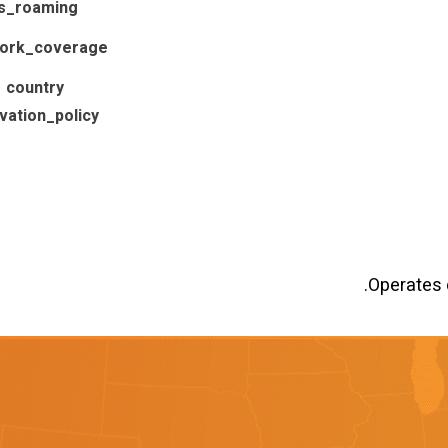
is_roaming
ork_coverage
country
ivation_policy
Operates 