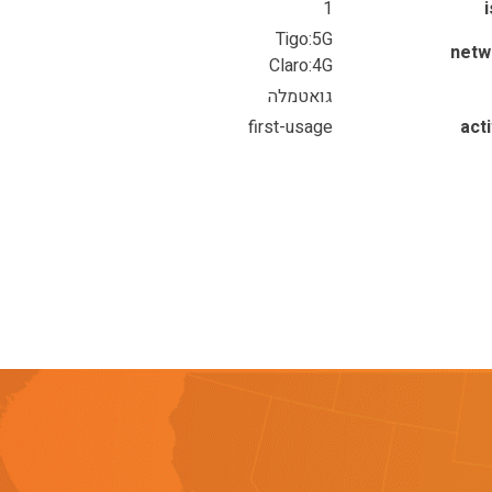
1
Tigo:5G
netw
Claro:4G
גואטמלה
first-usage
act