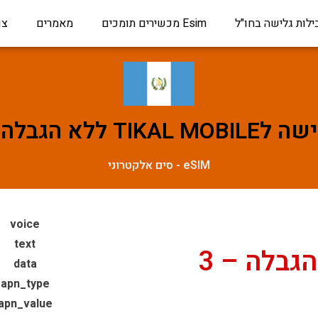
ילות גלישה בחו"ל
Esim מכשירים תומכים
מאמרים
צו
לא הגבלה – 3 ימים
eSIM - סים אלקטרוני
voice
text
TIKAL MOBILE ללא הגבלה – 3
data
apn_type
apn_value