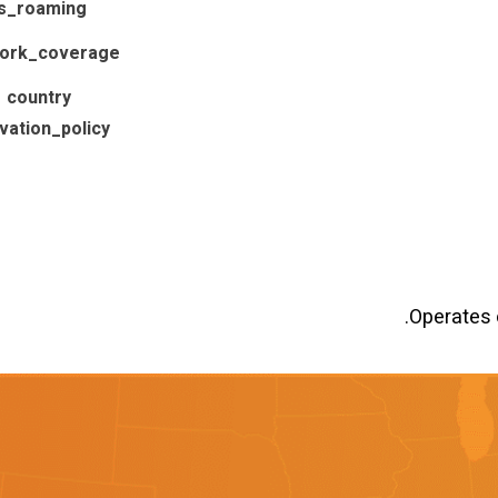
is_roaming
ork_coverage
country
ivation_policy
Operates 