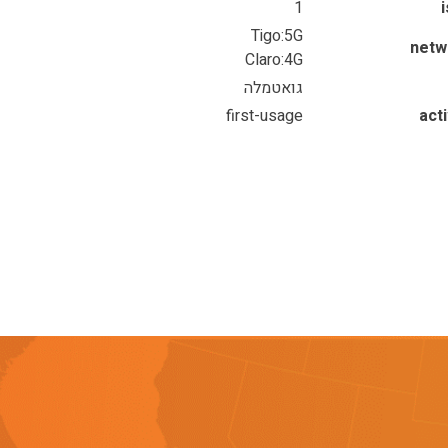
1
Tigo:5G
netw
Claro:4G
גואטמלה
first-usage
act