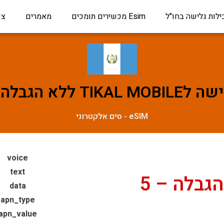
ילות גלישה בחו"ל
Esim מכשירים תומכים
מאמרים
צו
לא הגבלה – 5 ימים
eSIM - סים אלקטרוני
voice
text
TIKAL MOBILE ללא הגבלה – 5
data
apn_type
apn_value