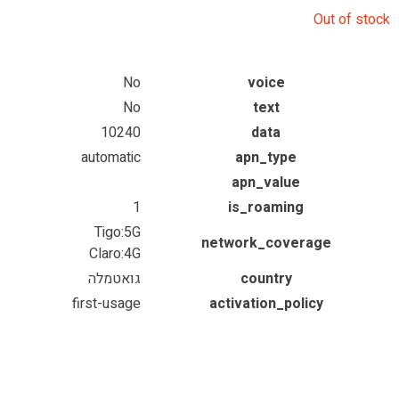
Out of stock
No
voice
No
text
10240
data
automatic
apn_type
apn_value
1
is_roaming
Tigo:5G
network_coverage
Claro:4G
country
גואטמלה
first-usage
activation_policy