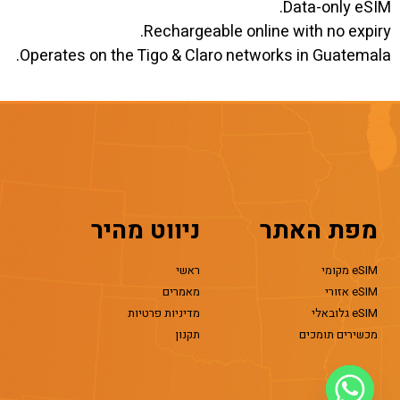
Data-only eSIM.
Rechargeable online with no expiry.
Operates on the Tigo & Claro networks in Guatemala.
מפת האתר
ניווט מהיר
eSIM מקומי
ראשי
eSIM אזורי
מאמרים
eSIM גלובאלי
מדיניות פרטיות
מכשירים תומכים
תקנון