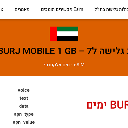
ילות גלישה בחו"ל
Esim מכשירים תומכים
מאמרים
צו
BURJ MOBILE 1 GB – ימים
eSIM - סים אלקטרוני
voice
text
ימים
data
apn_type
apn_value