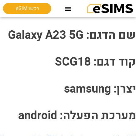
רכשו eSIM
חבילות גלישה בחו"ל
Esim מכשירים תומכים
שם הדגם: Galaxy A23 5G
קוד דגם: SCG18
יצרן: samsung
מערכת הפעלה: android