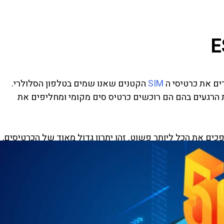
רים את כרטיסי ה
SIM
הקטנים שאנו שמים בטלפון הסלולרי.
את הרגעים בהם הם רוכשים כרטיס סים מקומי ומחליפים את
גה הזו, והופכים את הכל ליותר פשוט. זהו יתרון גדול מאוד של הכרטיסים,
הסלולר. אך זהו נושא בפני עצמו…
מידע שנמצא על הכרטיס ניתן להתקין על הטלפון מבלי להכניס
 קודם. הרי אם טלפון יכול לאחסן אפליקציות מורכבות, מדוע