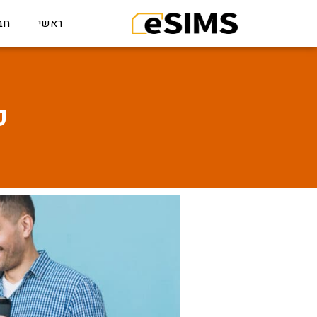
ראשי
חב
כ