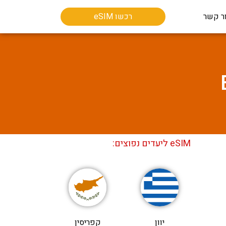
ר קשר
רכשו eSIM
eSIM ליעדים נפוצים:
יוון
קפריסין