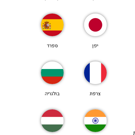
יפן
ספרד
צרפת
בולגריה
את