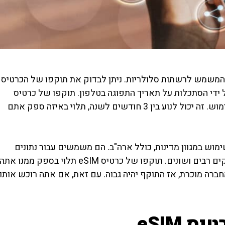
e?
ס SIM בתשלום מראש המשמש לרשתות סלולריות. ניתן לבדוק את תוקפו של הכרטיס
 ידי הסתכלות על תאריך התפוגה בטלפון. תוקפו של כרטיס
eSIM יהיה תלוי בסוג הטלפון בו הוא נמצא בשימוש. זה יכול לנוע בין 3 חודשים לשנה, תלוי באיזה ספק אתם
א סוג של כרטיס SIM הניתן לשימוש במגוון מדינות, כולל ארה"ב. הם משמשים עבור נתונים
ניידים ושירותי טלפון, וניתן לרכוש אותם מספקים רבים ושונים. תוקפו של כרטיס eSIM תלוי בספק ממנו אתה
ש אותו. אם אתה רוכש את כרטיס ה-SIM מחברה מוכרת, אז התוקף יהיה גבוה. עם זאת, אם אתה רוכש אותו
 eSIM