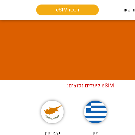
ר קשר
רכשו eSIM
eSIM ליעדים נפוצים:
יוון
קפריסין