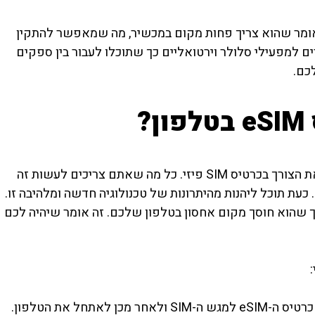
טיס SIM מסורתי, מה שאומר שהוא צריך פחות מקום במכשיר, מה שמאפשר להתקין
מכשירים. כרטיסי ה-eSIM מקושרים למפעילי סלולר וירטואליים כך שתוכלו לעבור בין ספקים
?
היא טכנולוגיה חדשה שמייתרת את הצורך בכרטיס SIM פיזי. כל מה שאתם צריכים לעשות זה
יקציה ולרשום את ה-eSIM שלכם. כעת תוכל ליהנות מהיתרונות של טכנולוגיה חדשה ומלהיבה זו.
ון בשימוש בכרטיס eSIM הוא בכך שהוא חוסך מקום אחסון בטלפון שלכם. זה אומר שיהיה לכם
– בטלפונים מסוימים, אתם יכולים להכניס את כרטיס ה-eSIM למגש ה-SIM ולאחר מכן לאתחל את הטלפון.