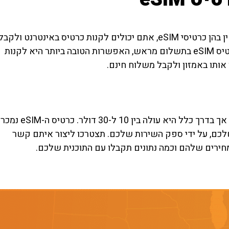
אם אתם מתכננים לנסוע למדינה או לאזור שאין בהן כרטיסי eSIM, אתם יכולים לקנות כרטיס באינטרנט ולקבל
אותו במשלוח עד הבית. אם אתם מחפשים כרטיס eSIM בתשלום מראש, האפשרות הטובה ביותר היא לקנות
 אותו באמזון ולקבל משלוח חינם.
עלות של כרטיס eSIM משתנה בהתאם לספק, אך בדרך כלל היא עולה בין 10 ל-30 דולר. כרטיס ה-eSIM נמכר
לכם, על ידי ספק השירות שלכם. תצטרכו ליצור איתם קשר
חירים שלהם וכמה נתונים תקבלו עם התוכנית שלכם.