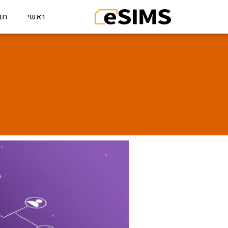
ראשי
חב