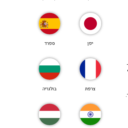
יפן
ספרד
צרפת
בולגריה
.